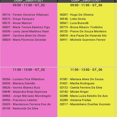
UdeP_Salón F301
UdeP_Salón D301
09:00 - 11:00 - GT_02
09:00 - 11:00 - GT_06
00116 -
Fermin Cisneros Villanuev
00207 -
Hugo De Oliveira
00272 -
Diego Vazquez
00345 -
Lidia Girola
00373 -
Anuar Malcon
00567 -
Luca Bussotti
00507 -
María Teresa Ramírez Figu
00719 -
Bruna Ribeiro Troitinho
00590 -
Lesly Janet Martínez Ramí
00723 -
Pierre De Souza Monteiro
00691 -
Carolina Alvim De Oliveir
00818 -
Ana Paula De Holanda Silv
00824 -
María Florencia Ginestar
00911 -
Michele Guerreiro Ferreir
11:00 - 13:00 - GT_02
11:00 - 13:00 - GT_06
00266 -
Luciano Fica Villalobos
01581 -
Mariana Alves De Sousa
00592 -
Mariana Giaretto
01821 -
Marília Rodrigues
00626 -
Ivonne Álvarez Ruiz
02132 -
Camila Ferreira Da Silva
00849 -
Alejandra Rivas Espinosa
02182 -
Miriam Kriger
00865 -
Jorge Mercado Mondragón
02288 -
Maria Luiza Rebêlo De Aze
00956 -
Francisco Letelier
02289 -
Gislania Freitas
02635 -
Wanderson Ferreira Dos An
02317 -
Maximiliano Dueñas Guzmán
05105 -
Raimundo Da Silva