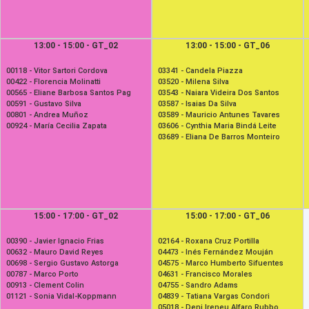
13:00 - 15:00 - GT_02
13:00 - 15:00 - GT_06
00118 -
Vitor Sartori Cordova
03341 -
Candela Piazza
00422 -
Florencia Molinatti
03520 -
Milena Silva
00565 -
Eliane Barbosa Santos Pag
03543 -
Naiara Videira Dos Santos
00591 -
Gustavo Silva
03587 -
Isaias Da Silva
00801 -
Andrea Muñoz
03589 -
Mauricio Antunes Tavares
00924 -
María Cecilia Zapata
03606 -
Cynthia Maria Bindá Leite
03689 -
Eliana De Barros Monteiro
15:00 - 17:00 - GT_02
15:00 - 17:00 - GT_06
00390 -
Javier Ignacio Frias
02164 -
Roxana Cruz Portilla
00632 -
Mauro David Reyes
04473 -
Inés Fernández Mouján
00698 -
Sergio Gustavo Astorga
04575 -
Marco Humberto Sifuentes
00787 -
Marco Porto
04631 -
Francisco Morales
00913 -
Clement Colin
04755 -
Sandro Adams
01121 -
Sonia Vidal-Koppmann
04839 -
Tatiana Vargas Condori
05018 -
Deni Ireneu Alfaro Rubbo