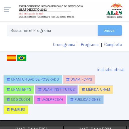
buscar
Cronograma
|
Programa
|
Completo
ir al sitio oficial
UNAM_UNIDAD DE POSGRADO
UNAM_FCPYS
UNAM_ENTS
UNAM_INSTITUTOS
MÉRIDA_UNAM
UDG-CUCSH
UASLP-FCSYH
PUBLICACIONES
PANELES