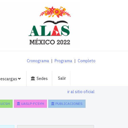
Cronograma
|
Programa
|
Completo
Salir
Sedes
escargas
ir al sitio oficial
CUCSH
UASLP-FCSYH
PUBLICACIONES