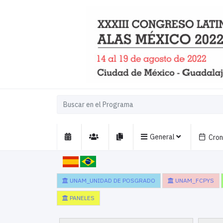
General
Cro
UNAM_UNIDAD DE POSGRADO
UNAM_FCPYS
PANELES