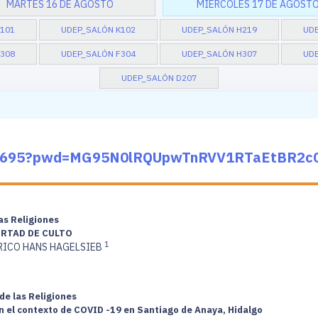
MARTES 16 DE AGOSTO
MIÉRCOLES 17 DE AGOST
101
UDEP_SALÓN K102
UDEP_SALÓN H219
UDE
308
UDEP_SALÓN F304
UDEP_SALÓN H307
UDE
UDEP_SALÓN D207
049695?pwd=MG95N0lRQUpwTnRVV1RTaEtBR2c
las Religiones
ERTAD DE CULTO
1
RICO HANS HAGELSIEB
de las Religiones
en el contexto de COVID -19 en Santiago de Anaya, Hidalgo