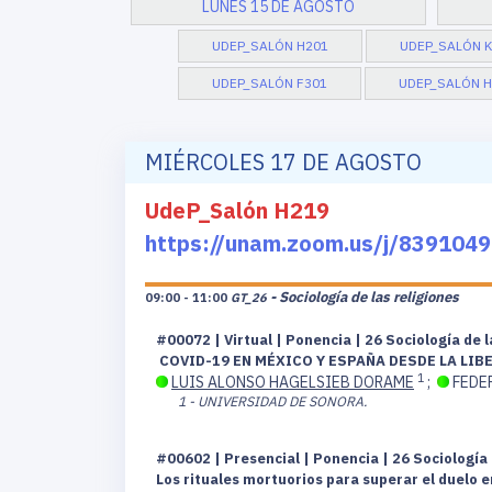
LUNES 15 DE AGOSTO
UDEP_SALÓN H201
UDEP_SALÓN K
UDEP_SALÓN F301
UDEP_SALÓN H
MIÉRCOLES 17 DE AGOSTO
UdeP_Salón H219
https://unam.zoom.us/j/8391
- Sociología de las religiones
09:00 - 11:00
GT_26
#00072 | Virtual | Ponencia | 26 Sociología de 
COVID-19 EN MÉXICO Y ESPAÑA DESDE LA LIB
1
LUIS ALONSO HAGELSIEB DORAME
;
FEDE
1 - UNIVERSIDAD DE SONORA.
#00602 | Presencial | Ponencia | 26 Sociología 
Los rituales mortuorios para superar el duelo 