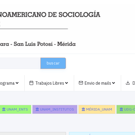
buscar
nograma
Trabajos Libres
Envio de mails
D
UNAM_ENTS
UNAM_INSTITUTOS
MÉRIDA_UNAM
UDG-