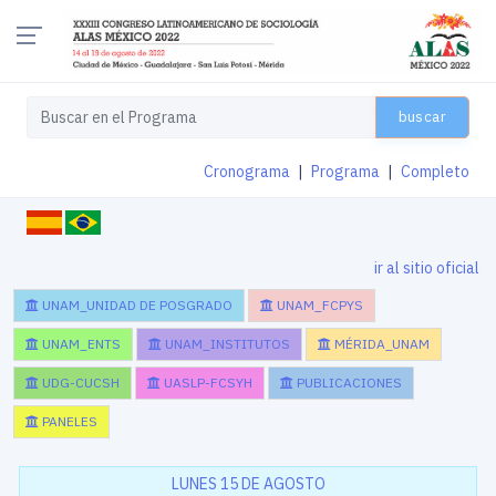
buscar
Cronograma
|
Programa
|
Completo
ir al sitio oficial
UNAM_UNIDAD DE POSGRADO
UNAM_FCPYS
UNAM_ENTS
UNAM_INSTITUTOS
MÉRIDA_UNAM
UDG-CUCSH
UASLP-FCSYH
PUBLICACIONES
PANELES
LUNES 15 DE AGOSTO