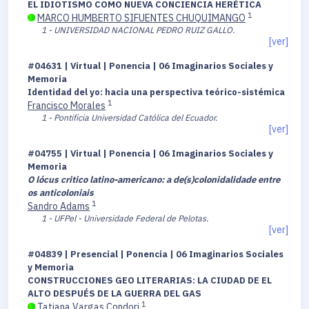
EL IDIOTISMO COMO NUEVA CONCIENCIA HERÉTICA
1
MARCO HUMBERTO SIFUENTES CHUQUIMANGO
1 - UNIVERSIDAD NACIONAL PEDRO RUIZ GALLO.
[ver]
#04631 | Virtual | Ponencia | 06 Imaginarios Sociales y
Memoria
Identidad del yo: hacia una perspectiva teórico-sistémica
1
Francisco Morales
1 - Pontificia Universidad Católica del Ecuador.
[ver]
#04755 | Virtual | Ponencia | 06 Imaginarios Sociales y
Memoria
O lócus critico latino-americano: a de(s)colonidalidade entre
os anticoloniais
1
Sandro Adams
1 - UFPel - Universidade Federal de Pelotas.
[ver]
#04839 | Presencial | Ponencia | 06 Imaginarios Sociales
y Memoria
CONSTRUCCIONES GEO LITERARIAS: LA CIUDAD DE EL
ALTO DESPUÉS DE LA GUERRA DEL GAS
1
Tatiana Vargas Condori