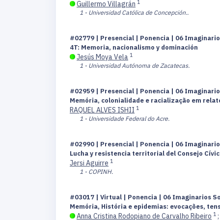
1
Guillermo Villagrán
1 - Universidad Católica de Concepción..
#02779 | Presencial | Ponencia | 06 Imaginari
4T: Memoria, nacionalismo y dominación
1
Jesús Moya Vela
1 - Universidad Autónoma de Zacatecas.
#02959 | Presencial | Ponencia | 06 Imaginari
Memória, colonialidade e racialização em rela
1
RAQUEL ALVES ISHII
1 - Universidade Federal do Acre.
#02990 | Presencial | Ponencia | 06 Imaginari
Lucha y resistencia territorial del Consejo Cí
1
Jersi Aguirre
1 - COPINH.
#03017 | Virtual | Ponencia | 06 Imaginarios S
Memória, História e epidemias: evocações, te
1
Anna Cristina Rodopiano de Carvalho Ribeiro