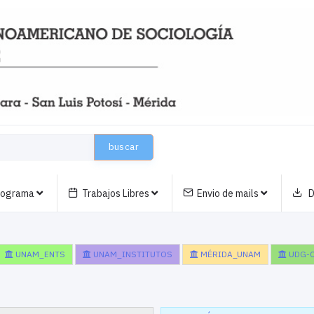
buscar
nograma
Trabajos Libres
Envio de mails
D
UNAM_ENTS
UNAM_INSTITUTOS
MÉRIDA_UNAM
UDG-