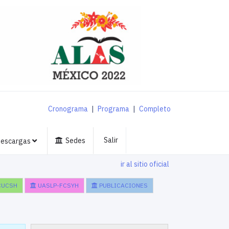
Cronograma
|
Programa
|
Completo
Salir
Sedes
escargas
ir al sitio oficial
CUCSH
UASLP-FCSYH
PUBLICACIONES