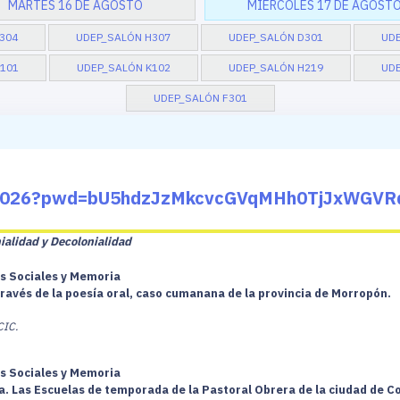
MARTES 16 DE AGOSTO
MIÉRCOLES 17 DE AGOST
304
UDEP_SALÓN H307
UDEP_SALÓN D301
UD
101
UDEP_SALÓN K102
UDEP_SALÓN H219
UDE
UDEP_SALÓN F301
804026?pwd=bU5hdzJzMkcvcGVqMHh0TjJxWGVR
ialidad y Decolonialidad
os Sociales y Memoria
 través de la poesía oral, caso cumanana de la provincia de Morropón.
CIC.
os Sociales y Memoria
a. Las Escuelas de temporada de la Pastoral Obrera de la ciudad de C