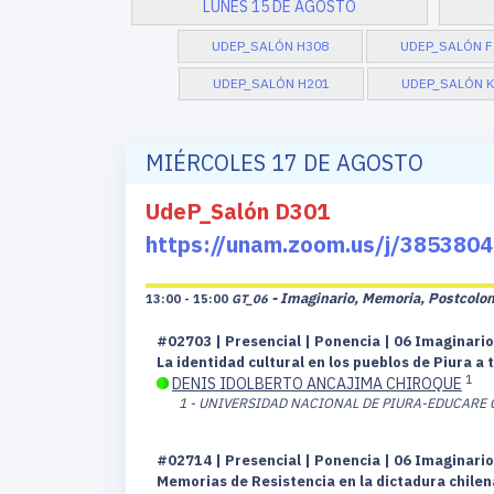
LUNES 15 DE AGOSTO
UDEP_SALÓN H308
UDEP_SALÓN F
UDEP_SALÓN H201
UDEP_SALÓN K
MIÉRCOLES 17 DE AGOSTO
UdeP_Salón D301
https://unam.zoom.us/j/3853
- Imaginario, Memoria, Postcolon
13:00 - 15:00
GT_06
#02703 | Presencial | Ponencia | 06 Imaginari
La identidad cultural en los pueblos de Piura a
1
DENIS IDOLBERTO ANCAJIMA CHIROQUE
1 - UNIVERSIDAD NACIONAL DE PIURA-EDUCARE 
#02714 | Presencial | Ponencia | 06 Imaginari
Memorias de Resistencia en la dictadura chilen