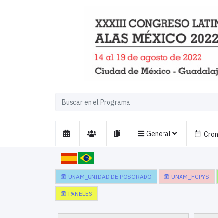
General
Cro
UNAM_UNIDAD DE POSGRADO
UNAM_FCPYS
PANELES