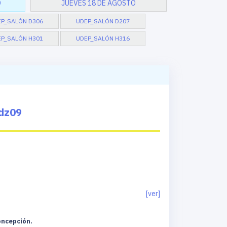
O
JUEVES 18 DE AGOSTO
EP_SALÓN D306
UDEP_SALÓN D207
P_SALÓN H301
UDEP_SALÓN H316
dz09
[ver]
oncepción.