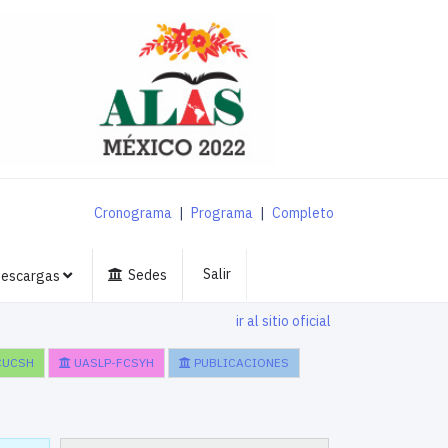
Cronograma
|
Programa
|
Completo
Salir
Sedes
escargas
ir al sitio oficial
CUCSH
UASLP-FCSYH
PUBLICACIONES