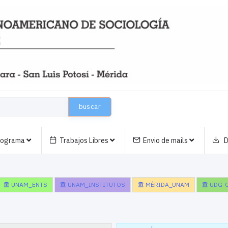
buscar
nograma
Trabajos Libres
Envio de mails
D
UNAM_ENTS
UNAM_INSTITUTOS
MÉRIDA_UNAM
UDG-