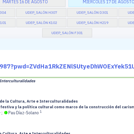
MARTES 16 DE AGOSTO
MIÉRCOLES 17 DE AGOST
304
UDEP_SALÓN H307
UDEP_SALÓN D301
UD
101
UDEP_SALÓN K102
UDEP_SALÓN H219
UDE
UDEP_SALÓN F301
475987?pwd=ZVdHa1RkZENlSUtyeDhWOExYek51
e Interculturalidades
de la Cultura, Arte e Interculturalidades
 festiva y la política cultural como marco de la construcción del caris
1
1
;
Pau Díaz-Solano
a Cultura, Arte e Interculturalidades