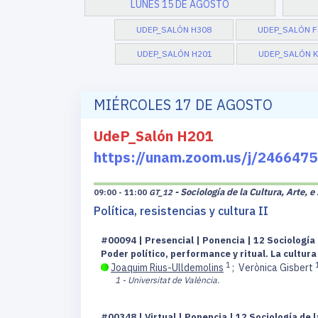
LUNES 15 DE AGOSTO
UDEP_SALÓN H308
UDEP_SALÓN F
UDEP_SALÓN H201
UDEP_SALÓN K
MIÉRCOLES 17 DE AGOSTO
UdeP_Salón H201
https://unam.zoom.us/j/2466
- Sociología de la Cultura, Arte, 
09:00 - 11:00
GT_12
Política, resistencias y cultura II
#00094 | Presencial | Ponencia | 12 Sociología 
Poder político, performance y ritual. La cultura
1
Joaquim Rius-Ulldemolins
;
Verònica Gisbert
1 - Universitat de València.
#00348 | Virtual | Ponencia | 12 Sociología de l