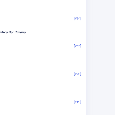
[ver]
lántico Hondureño
[ver]
[ver]
[ver]