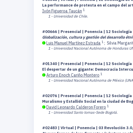
La performance de protesta en el campo del arte,
1
Ivón Figueroa Taucán
1 - Universidad de Chile.
#00666 | Presencial | Ponencia | 12 Sociología 
Globalización, cultura y gestión del desarrollo étn
1
Luis Manuel Martínez Estrada
;
Silvia Margar
1 - Universidad Nacional Autónoma de Honduras 
#01340 | Presencial | Ponencia | 12 Sociología 
El despertar de un gigante: Democracia Intercu
1
Arturo Enoch Cariño Montero
1 - Universidad Nacional Autónoma de México (UN
#02076 | Presencial | Ponencia | 12 Sociología 
Muralismo y Estallido Social en la ciudad de Bo
1
David Leonardo Calderon Forero
1 - Universidad Santo tomas-Sede Bogotá.
#02483 | Virtual | Ponencia | 03 Revolución 3.0