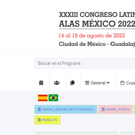
General
Cro
UNAM_UNIDAD DE POSGRADO
UNAM_FCPYS
PANELES