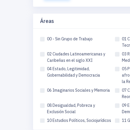
Áreas
00 - Sin Grupo de Trabajo
01 C
Tecn
02 Ciudades Latinoamericanas y
03 R
Caribeñas en el siglo XXI
Medi
04 Estado, Legitimidad,
05 P
Gobernabilidad y Democracia
afro
la R
06 Imaginarios Sociales y Memoria
07 C
Reor
08 Desigualdad, Pobreza y
09 E
Exclusión Social
Dem
10 Estudios Políticos, Sociojurídicos
11 G
e Instituciones
apor