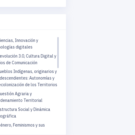
UNAM - Instituto de Investig
UNAM - Institutos de Investi
Mérida - Centro Peninsular en
Sociales
iencias, Innovación y
Guadalajara - Centro Universit
ologías digitales
Humanidades
evolución 3.0, Cultura Digital y
os de Comunicación
Universidad Autónoma de San 
ueblos Indígenas, originarios y
Feria del Libro
descendientes: Autonomías y
ecolonización de los Territorios
Paneles
uestión Agraria y
denamiento Territorial
structura Social y Dinámica
ográfica
énero, Feminismos y sus
tes a las Ciencias Sociales