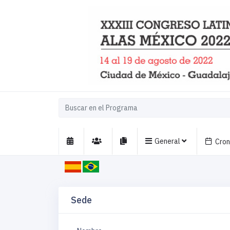
General
Cro
Sede