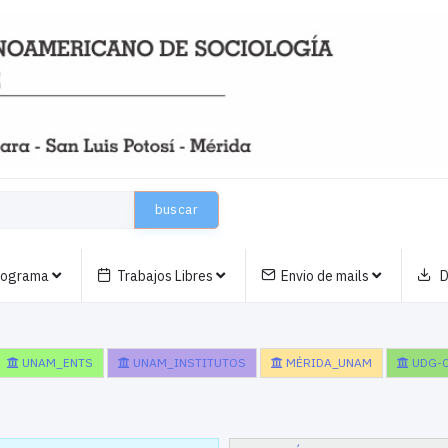
buscar
nograma
Trabajos Libres
Envio de mails
D
UNAM_ENTS
UNAM_INSTITUTOS
MÉRIDA_UNAM
UDG-