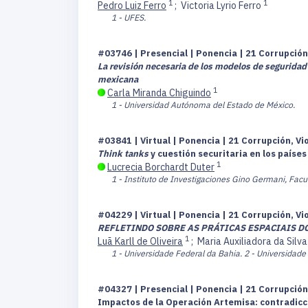
1
1
Pedro Luiz Ferro
;
Victoria Lyrio Ferro
1 - UFES.
#03746 | Presencial | Ponencia | 21 Corrupción
La revisión necesaria de los modelos de seguridad 
mexicana
1
Carla Miranda Chiguindo
1 - Universidad Autónoma del Estado de México.
#03841 | Virtual | Ponencia | 21 Corrupción, Vi
Think tanks
y cuestión securitaria en los paíse
1
Lucrecia Borchardt Duter
1 - Instituto de Investigaciones Gino Germani, Facu
#04229 | Virtual | Ponencia | 21 Corrupción, Vi
REFLETINDO SOBRE AS PRÁTICAS ESPACIAIS D
1
Luã Karll de Oliveira
;
Maria Auxiliadora da Silv
1 - Universidade Federal da Bahia.
2 - Universidade
#04327 | Presencial | Ponencia | 21 Corrupción
Impactos de la Operación Artemisa: contradicc