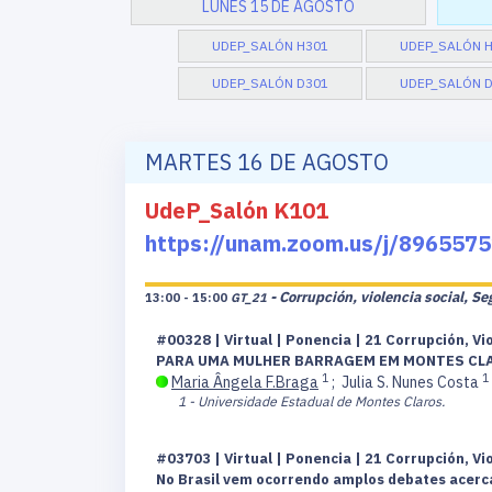
LUNES 15 DE AGOSTO
UDEP_SALÓN H301
UDEP_SALÓN 
UDEP_SALÓN D301
UDEP_SALÓN 
MARTES 16 DE AGOSTO
UdeP_Salón K101
https://unam.zoom.us/j/896
- Corrupción, violencia social, S
13:00 - 15:00
GT_21
#00328 | Virtual | Ponencia | 21 Corrupción, Vi
PARA UMA MULHER BARRAGEM EM MONTES CL
1
1
Maria Ângela F.Braga
;
Julia S. Nunes Costa
1 - Universidade Estadual de Montes Claros.
#03703 | Virtual | Ponencia | 21 Corrupción, Vi
No Brasil vem ocorrendo amplos debates acerca 