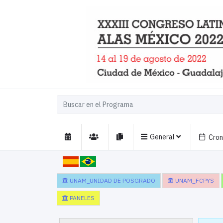
General
Cro
UNAM_UNIDAD DE POSGRADO
UNAM_FCPYS
PANELES