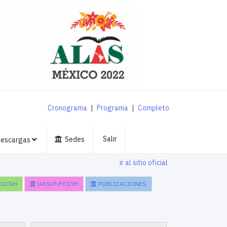
Cronograma
|
Programa
|
Completo
Salir
Sedes
escargas
ir al sitio oficial
CUCSH
UASLP-FCSYH
PUBLICACIONES