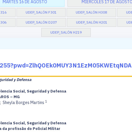
MARTES 16 DE AGOSTO
MIÉRCOLES 17 DE AGOST
H316
UDEP_SALÓN F301
UDEP_SALÓN H308
UD
D306
UDEP_SALÓN D207
UDEP_SALÓN H201
UD
UDEP_SALÓN H219
5575255?pwd=ZlhQOEk0MUY3N1EzM05KWEtqND
eguridad y Defensa
olencia Social, Seguridad y Defensa
AROS – MG
1
;
Sheyla Borges Martins
olencia Social, Seguridad y Defensa
da profissão do Policial Militar