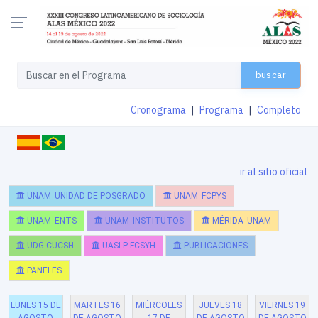
buscar
Cronograma
|
Programa
|
Completo
ir al sitio oficial
UNAM_UNIDAD DE POSGRADO
UNAM_FCPYS
UNAM_ENTS
UNAM_INSTITUTOS
MÉRIDA_UNAM
UDG-CUCSH
UASLP-FCSYH
PUBLICACIONES
PANELES
LUNES 15 DE
MARTES 16
MIÉRCOLES
JUEVES 18
VIERNES 19