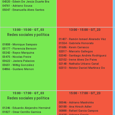
04320 -
Edwin De Jesús Duarte Bra
04761 -
Adriano Sousa
05047 -
Emanuella Alves Santos
13:00 - 15:00 - GT_03
13:00 - 15:00 - GT_23
Redes sociales y política
01407 -
Ramón Ismael Alvarado Váz
01554 -
Gabriela Honorato
01808 -
Monique Sampaio
01686 -
Kevin Carrasco
03177 -
Florencia Benson
02017 -
Marcelo Gallegos
03242 -
Rayco Marquina
02040 -
Santiago Andrés Rodríguez
03475 -
Nicolas Freire
02102 -
Irene Alves De Paiva
03622 -
Javiera Palacios
02148 -
Nathalia Urbano Canal
03651 -
Wittig González
02313 -
Néstor Daniel Martínez Do
04866 -
Gustavo Menon
15:00 - 17:00 - GT_03
15:00 - 17:00 - GT_23
Redes sociales y política
00046 -
Adriano Mastroléa
00188 -
Ana Hirsch Adler
01246 -
Eduardo Alejandro Hernánd
00888 -
Rafael Garcia Campos
01827 -
Omar Cerrillo Garnica
01638 -
Adriana García