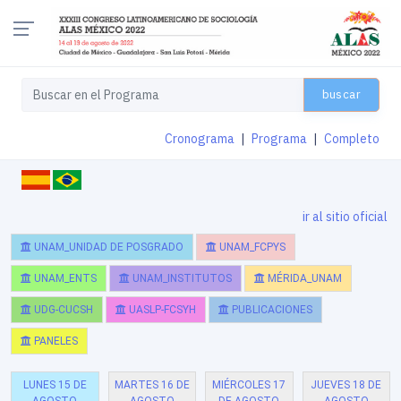
buscar
Cronograma
|
Programa
|
Completo
ir al sitio oficial
UNAM_UNIDAD DE POSGRADO
UNAM_FCPYS
UNAM_ENTS
UNAM_INSTITUTOS
MÉRIDA_UNAM
UDG-CUCSH
UASLP-FCSYH
PUBLICACIONES
PANELES
LUNES 15 DE
MARTES 16 DE
MIÉRCOLES 17
JUEVES 18 DE