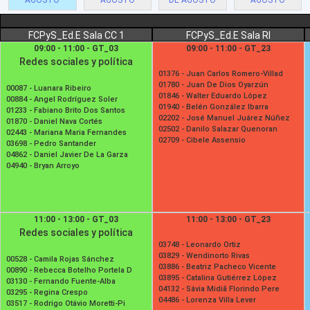
AGOSTO
AGOSTO
DE AGOSTO
AGOSTO
FCPyS_Ed.E Sala CC 1
FCPyS_Ed.E Sala RI
09:00 - 11:00 - GT_03
09:00 - 11:00 - GT_23
Redes sociales y política
01376 -
Juan Carlos Romero-Villad
01780 -
Juan De Dios Oyarzún
00087 -
Luanara Ribeiro
01846 -
Walter Eduardo López
00884 -
Angel Rodríguez Soler
01940 -
Belén González Ibarra
01233 -
Fabiano Brito Dos Santos
02202 -
José Manuel Juárez Núñez
01870 -
Daniel Nava Cortés
02502 -
Danilo Salazar Quenoran
02443 -
Mariana Maria Fernandes
02709 -
Cibele Assensio
03698 -
Pedro Santander
04862 -
Daniel Javier De La Garza
04940 -
Bryan Arroyo
11:00 - 13:00 - GT_03
11:00 - 13:00 - GT_23
Redes sociales y política
03748 -
Leonardo Ortiz
03829 -
Wendinorto Rivas
00528 -
Camila Rojas Sánchez
03886 -
Beatriz Pacheco Vicente
00890 -
Rebecca Botelho Portela D
03895 -
Catalina Gutiérrez López
03130 -
Fernando Fuente-Alba
04132 -
Sávia Midiã Florindo Pere
03295 -
Regina Crespo
04486 -
Lorenza Villa Lever
03517 -
Rodrigo Otávio Moretti-Pi