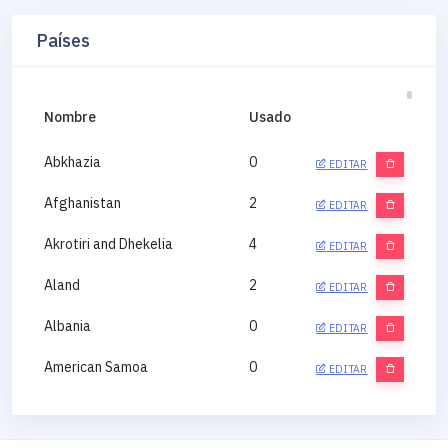
Países
Nombre
Usado
Abkhazia
0
EDITAR
Afghanistan
2
EDITAR
Akrotiri and Dhekelia
4
EDITAR
Aland
2
EDITAR
Albania
0
EDITAR
American Samoa
0
EDITAR
Andorra
0
EDITAR