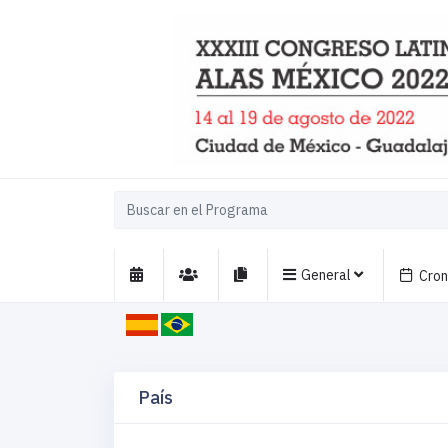
General
Cro
País