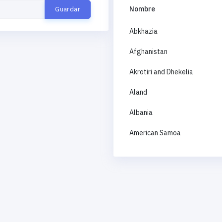
Nombre
Abkhazia
Afghanistan
Akrotiri and Dhekelia
Aland
Albania
American Samoa
Andorra
Angola
Anguilla
Antigua and Barbuda