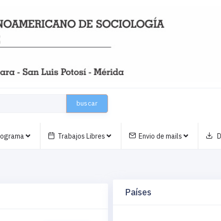
buscar
nograma
Trabajos Libres
Envio de mails
D
Países