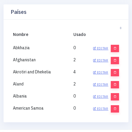
Países
Nombre
Usado
Abkhazia
0
EDITAR
Afghanistan
2
EDITAR
Akrotiri and Dhekelia
4
EDITAR
Aland
2
EDITAR
Albania
0
EDITAR
American Samoa
0
EDITAR
Andorra
0
EDITAR