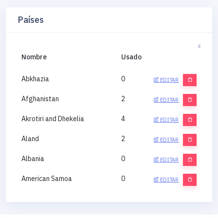
Países
Nombre
Usado
Abkhazia
0
EDITAR
Afghanistan
2
EDITAR
Akrotiri and Dhekelia
4
EDITAR
Aland
2
EDITAR
Albania
0
EDITAR
American Samoa
0
EDITAR
Andorra
0
EDITAR