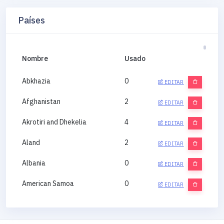
Países
Nombre
Usado
Abkhazia
0
EDITAR
Afghanistan
2
EDITAR
Akrotiri and Dhekelia
4
EDITAR
Aland
2
EDITAR
Albania
0
EDITAR
American Samoa
0
EDITAR
Andorra
0
EDITAR