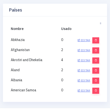
Países
Nombre
Usado
Abkhazia
0
EDITAR
Afghanistan
2
EDITAR
Akrotiri and Dhekelia
4
EDITAR
Aland
2
EDITAR
Albania
0
EDITAR
American Samoa
0
EDITAR
Andorra
0
EDITAR