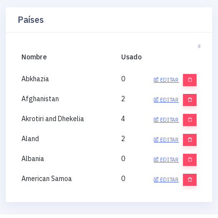
Países
Nombre
Usado
Abkhazia
0
EDITAR
Afghanistan
2
EDITAR
Akrotiri and Dhekelia
4
EDITAR
Aland
2
EDITAR
Albania
0
EDITAR
American Samoa
0
EDITAR
Andorra
0
EDITAR