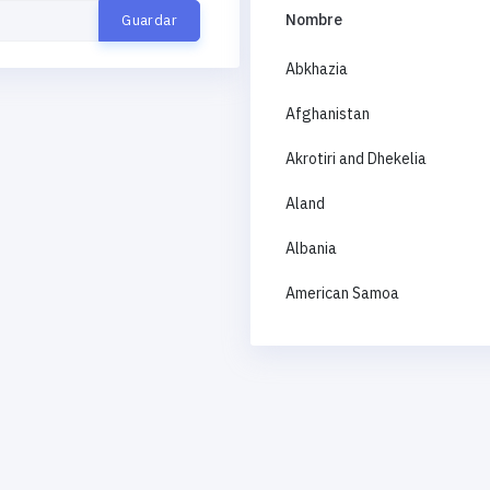
Nombre
Abkhazia
Afghanistan
Akrotiri and Dhekelia
Aland
Albania
American Samoa
Andorra
Angola
Anguilla
Antigua and Barbuda