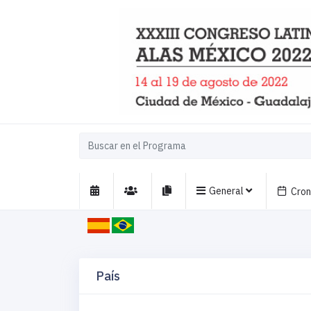
General
Cro
País