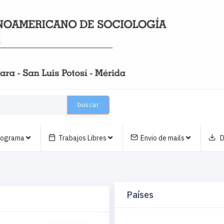
buscar
nograma
Trabajos Libres
Envio de mails
D
Países