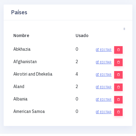
Países
Nombre
Usado
Abkhazia
0
EDITAR
Afghanistan
2
EDITAR
Akrotiri and Dhekelia
4
EDITAR
Aland
2
EDITAR
Albania
0
EDITAR
American Samoa
0
EDITAR
Andorra
0
EDITAR