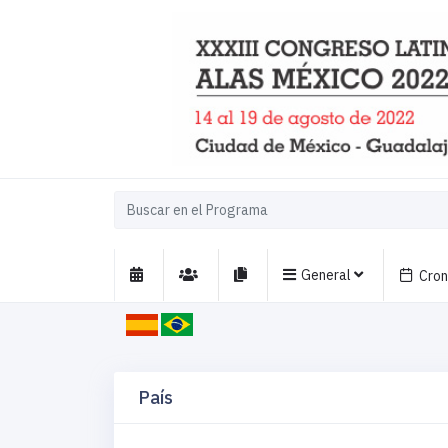
General
Cro
País