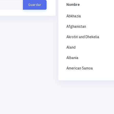
Nombre
Abkhazia
Afghanistan
Akrotiri and Dhekelia
Aland
Albania
American Samoa
Andorra
Angola
Anguilla
Antigua and Barbuda