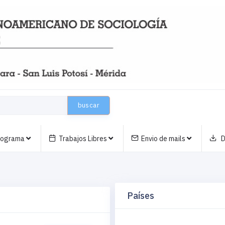
buscar
nograma
Trabajos Libres
Envio de mails
D
Países