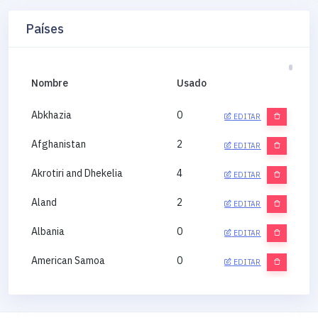
Países
Nombre
Usado
Abkhazia
0
EDITAR
Afghanistan
2
EDITAR
Akrotiri and Dhekelia
4
EDITAR
Aland
2
EDITAR
Albania
0
EDITAR
American Samoa
0
EDITAR
Andorra
0
EDITAR