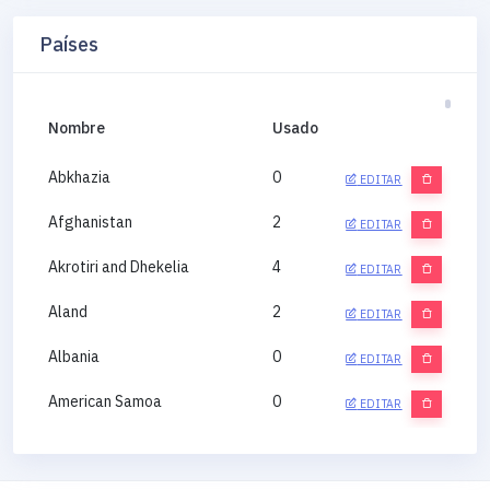
Países
Nombre
Usado
Abkhazia
0
EDITAR
Afghanistan
2
EDITAR
Akrotiri and Dhekelia
4
EDITAR
Aland
2
EDITAR
Albania
0
EDITAR
American Samoa
0
EDITAR
Andorra
0
EDITAR