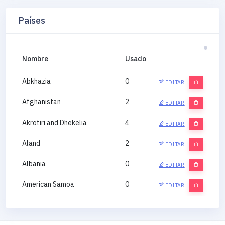
Países
Nombre
Usado
Abkhazia
0
EDITAR
Afghanistan
2
EDITAR
Akrotiri and Dhekelia
4
EDITAR
Aland
2
EDITAR
Albania
0
EDITAR
American Samoa
0
EDITAR
Andorra
0
EDITAR