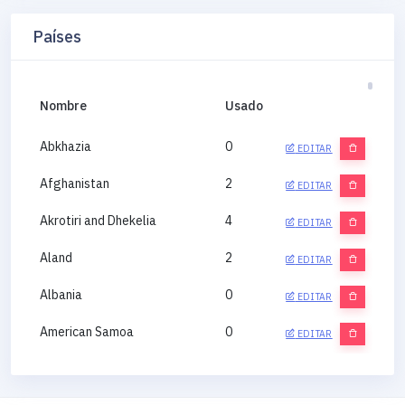
Países
Nombre
Usado
Abkhazia
0
EDITAR
Afghanistan
2
EDITAR
Akrotiri and Dhekelia
4
EDITAR
Aland
2
EDITAR
Albania
0
EDITAR
American Samoa
0
EDITAR
Andorra
0
EDITAR