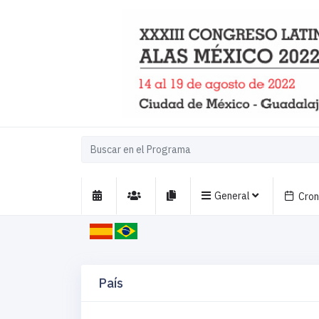
General
Cro
País