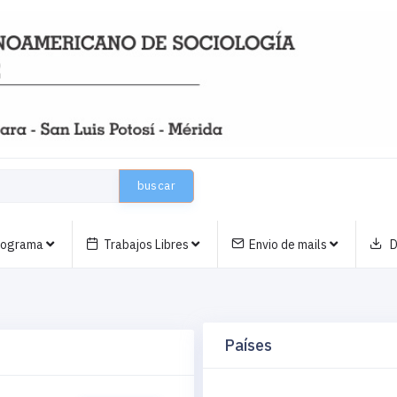
buscar
nograma
Trabajos Libres
Envio de mails
D
Países