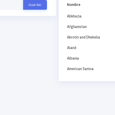
Nombre
Abkhazia
Afghanistan
Akrotiri and Dhekelia
Aland
Albania
American Samoa
Andorra
Angola
Anguilla
Antigua and Barbuda