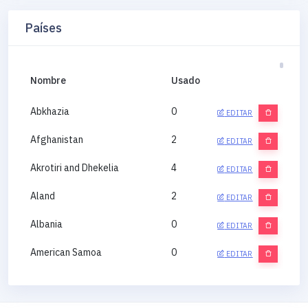
Países
Nombre
Usado
Abkhazia
0
EDITAR
Afghanistan
2
EDITAR
Akrotiri and Dhekelia
4
EDITAR
Aland
2
EDITAR
Albania
0
EDITAR
American Samoa
0
EDITAR
Andorra
0
EDITAR