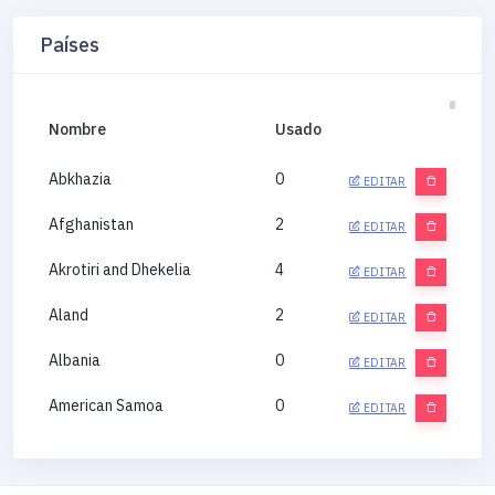
Países
Nombre
Usado
Abkhazia
0
EDITAR
Afghanistan
2
EDITAR
Akrotiri and Dhekelia
4
EDITAR
Aland
2
EDITAR
Albania
0
EDITAR
American Samoa
0
EDITAR
Andorra
0
EDITAR