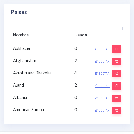
Países
Nombre
Usado
Abkhazia
0
EDITAR
Afghanistan
2
EDITAR
Akrotiri and Dhekelia
4
EDITAR
Aland
2
EDITAR
Albania
0
EDITAR
American Samoa
0
EDITAR
Andorra
0
EDITAR