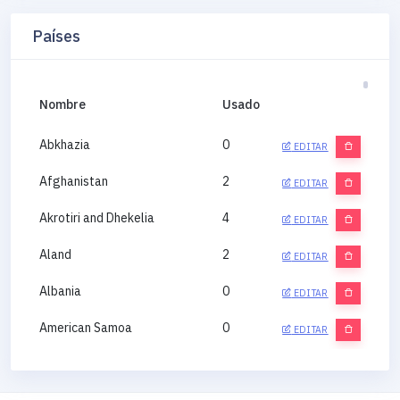
Países
Nombre
Usado
Abkhazia
0
EDITAR
Afghanistan
2
EDITAR
Akrotiri and Dhekelia
4
EDITAR
Aland
2
EDITAR
Albania
0
EDITAR
American Samoa
0
EDITAR
Andorra
0
EDITAR