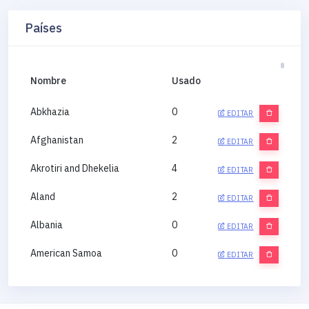
Países
Nombre
Usado
Abkhazia
0
EDITAR
Afghanistan
2
EDITAR
Akrotiri and Dhekelia
4
EDITAR
Aland
2
EDITAR
Albania
0
EDITAR
American Samoa
0
EDITAR
Andorra
0
EDITAR