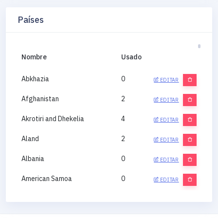
Países
Nombre
Usado
Abkhazia
0
EDITAR
Afghanistan
2
EDITAR
Akrotiri and Dhekelia
4
EDITAR
Aland
2
EDITAR
Albania
0
EDITAR
American Samoa
0
EDITAR
Andorra
0
EDITAR