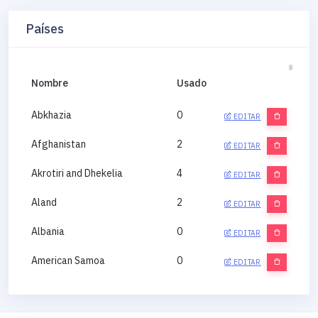
Países
Nombre
Usado
Abkhazia
0
EDITAR
Afghanistan
2
EDITAR
Akrotiri and Dhekelia
4
EDITAR
Aland
2
EDITAR
Albania
0
EDITAR
American Samoa
0
EDITAR
Andorra
0
EDITAR