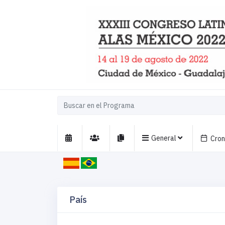
General
Cro
País