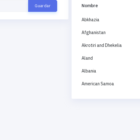
Nombre
Abkhazia
Afghanistan
Akrotiri and Dhekelia
Aland
Albania
American Samoa
Andorra
Angola
Anguilla
Antigua and Barbuda