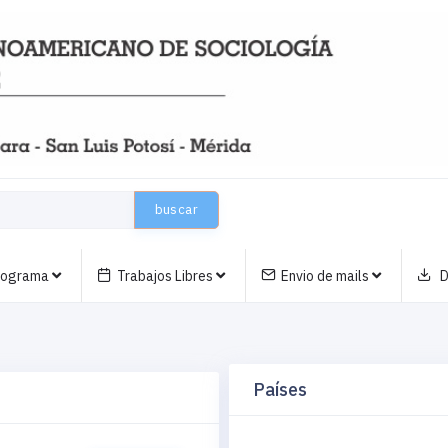
buscar
nograma
Trabajos Libres
Envio de mails
D
Países