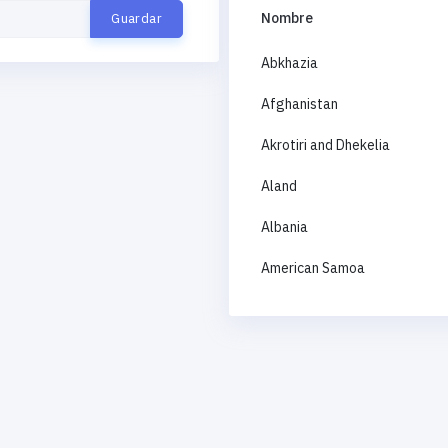
Nombre
Abkhazia
Afghanistan
Akrotiri and Dhekelia
Aland
Albania
American Samoa
Andorra
Angola
Anguilla
Antigua and Barbuda