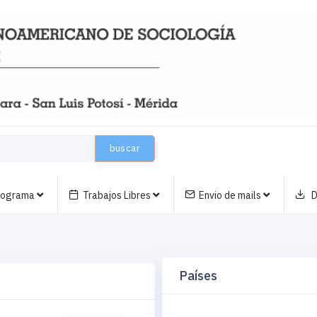
buscar
nograma
Trabajos Libres
Envio de mails
D
Países