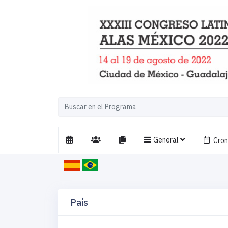
General
Cro
País