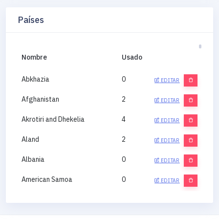
Países
Nombre
Usado
Abkhazia
0
EDITAR
Afghanistan
2
EDITAR
Akrotiri and Dhekelia
4
EDITAR
Aland
2
EDITAR
Albania
0
EDITAR
American Samoa
0
EDITAR
Andorra
0
EDITAR