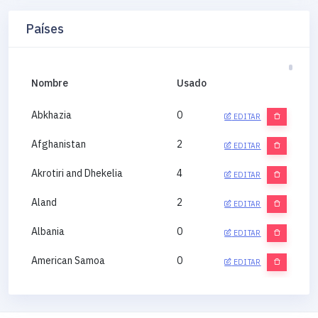
Países
Nombre
Usado
Abkhazia
0
EDITAR
Afghanistan
2
EDITAR
Akrotiri and Dhekelia
4
EDITAR
Aland
2
EDITAR
Albania
0
EDITAR
American Samoa
0
EDITAR
Andorra
0
EDITAR