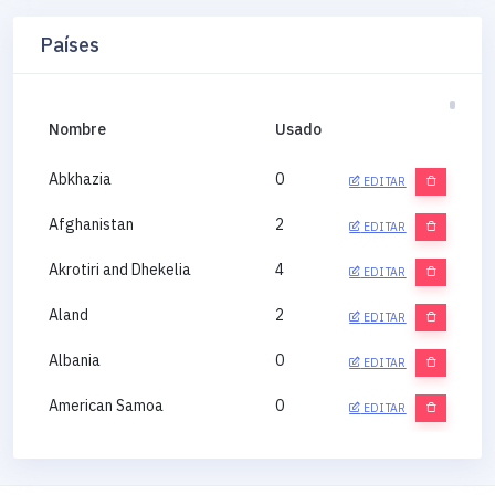
Países
Nombre
Usado
Abkhazia
0
EDITAR
Afghanistan
2
EDITAR
Akrotiri and Dhekelia
4
EDITAR
Aland
2
EDITAR
Albania
0
EDITAR
American Samoa
0
EDITAR
Andorra
0
EDITAR