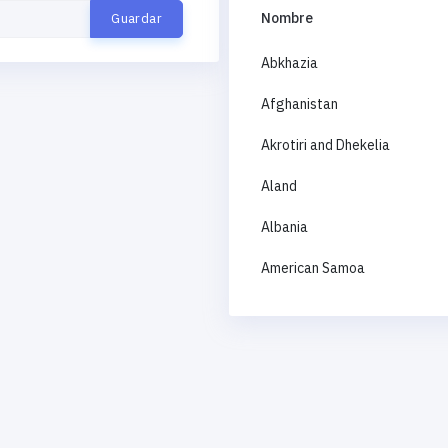
Nombre
Abkhazia
Afghanistan
Akrotiri and Dhekelia
Aland
Albania
American Samoa
Andorra
Angola
Anguilla
Antigua and Barbuda