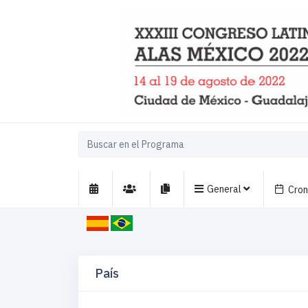
General
Cro
País