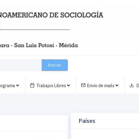
buscar
nograma
Trabajos Libres
Envio de mails
D
Países