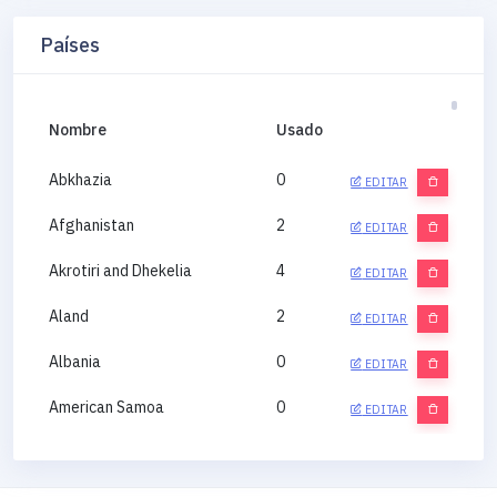
Países
Nombre
Usado
Abkhazia
0
EDITAR
Afghanistan
2
EDITAR
Akrotiri and Dhekelia
4
EDITAR
Aland
2
EDITAR
Albania
0
EDITAR
American Samoa
0
EDITAR
Andorra
0
EDITAR