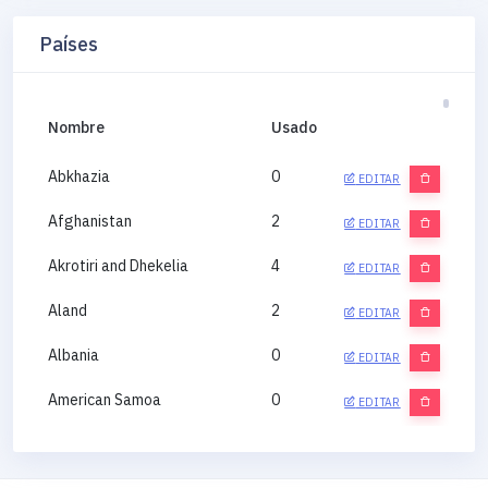
Países
Nombre
Usado
Abkhazia
0
EDITAR
Afghanistan
2
EDITAR
Akrotiri and Dhekelia
4
EDITAR
Aland
2
EDITAR
Albania
0
EDITAR
American Samoa
0
EDITAR
Andorra
0
EDITAR