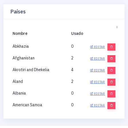
Países
Nombre
Usado
Abkhazia
0
EDITAR
Afghanistan
2
EDITAR
Akrotiri and Dhekelia
4
EDITAR
Aland
2
EDITAR
Albania
0
EDITAR
American Samoa
0
EDITAR
Andorra
0
EDITAR