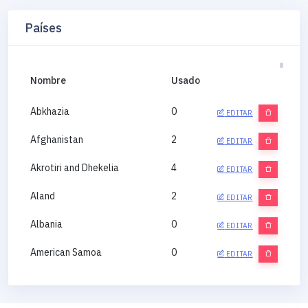
Países
Nombre
Usado
Abkhazia
0
EDITAR
Afghanistan
2
EDITAR
Akrotiri and Dhekelia
4
EDITAR
Aland
2
EDITAR
Albania
0
EDITAR
American Samoa
0
EDITAR
Andorra
0
EDITAR