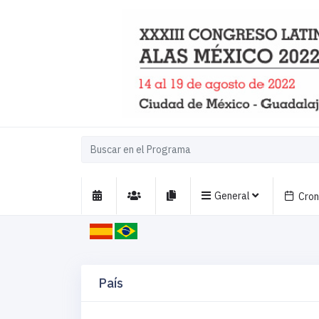
General
Cro
País