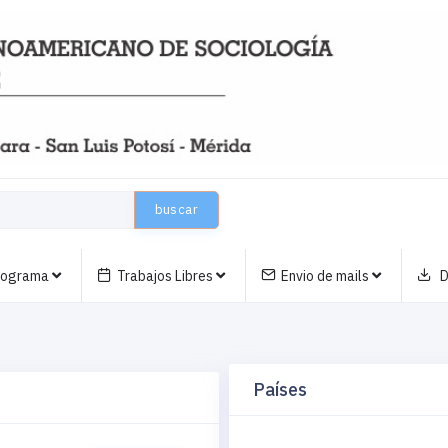
buscar
nograma
Trabajos Libres
Envio de mails
D
Países