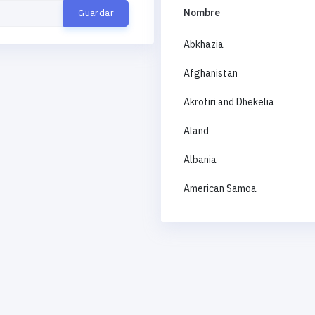
Nombre
Abkhazia
Afghanistan
Akrotiri and Dhekelia
Aland
Albania
American Samoa
Andorra
Angola
Anguilla
Antigua and Barbuda