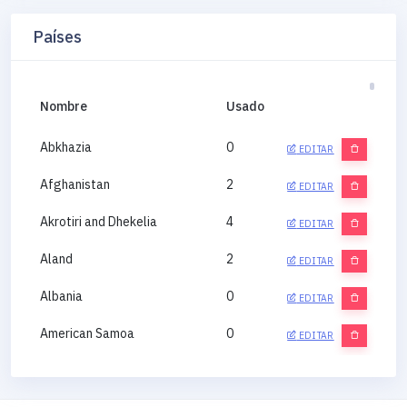
Países
Nombre
Usado
Abkhazia
0
EDITAR
Afghanistan
2
EDITAR
Akrotiri and Dhekelia
4
EDITAR
Aland
2
EDITAR
Albania
0
EDITAR
American Samoa
0
EDITAR
Andorra
0
EDITAR