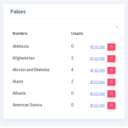
Países
Nombre
Usado
Abkhazia
0
EDITAR
Afghanistan
2
EDITAR
Akrotiri and Dhekelia
4
EDITAR
Aland
2
EDITAR
Albania
0
EDITAR
American Samoa
0
EDITAR
Andorra
0
EDITAR