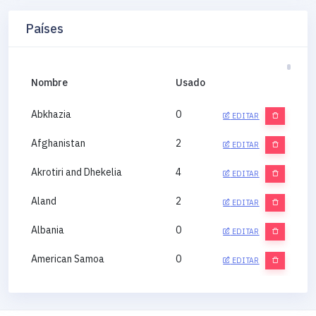
Países
Nombre
Usado
Abkhazia
0
EDITAR
Afghanistan
2
EDITAR
Akrotiri and Dhekelia
4
EDITAR
Aland
2
EDITAR
Albania
0
EDITAR
American Samoa
0
EDITAR
Andorra
0
EDITAR