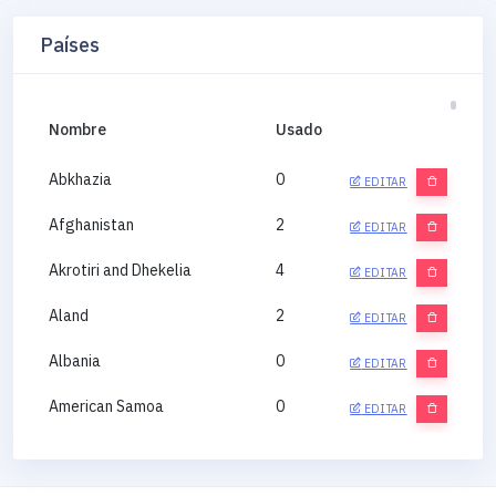
Países
Nombre
Usado
Abkhazia
0
EDITAR
Afghanistan
2
EDITAR
Akrotiri and Dhekelia
4
EDITAR
Aland
2
EDITAR
Albania
0
EDITAR
American Samoa
0
EDITAR
Andorra
0
EDITAR