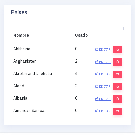
Países
Nombre
Usado
Abkhazia
0
EDITAR
Afghanistan
2
EDITAR
Akrotiri and Dhekelia
4
EDITAR
Aland
2
EDITAR
Albania
0
EDITAR
American Samoa
0
EDITAR
Andorra
0
EDITAR