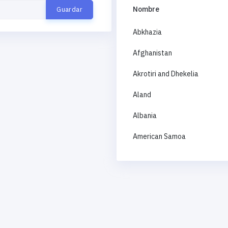
Nombre
Abkhazia
Afghanistan
Akrotiri and Dhekelia
Aland
Albania
American Samoa
Andorra
Angola
Anguilla
Antigua and Barbuda