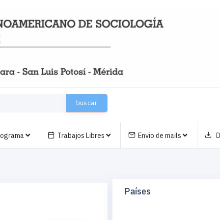
buscar
nograma
Trabajos Libres
Envio de mails
D
Países