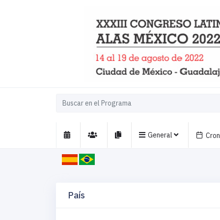
General
Cro
País