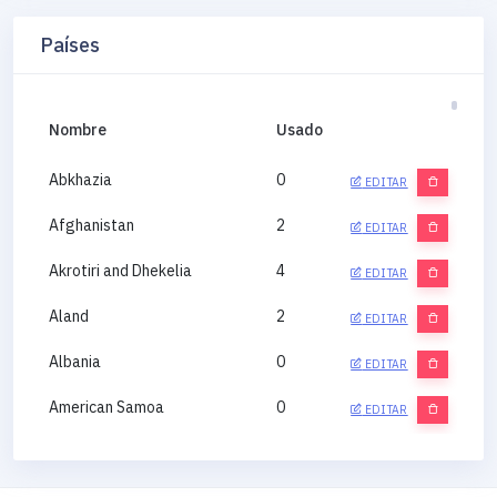
Países
Nombre
Usado
Abkhazia
0
EDITAR
Afghanistan
2
EDITAR
Akrotiri and Dhekelia
4
EDITAR
Aland
2
EDITAR
Albania
0
EDITAR
American Samoa
0
EDITAR
Andorra
0
EDITAR