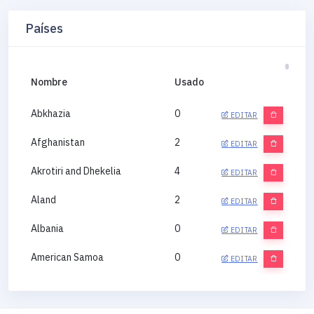
Países
Nombre
Usado
Abkhazia
0
EDITAR
Afghanistan
2
EDITAR
Akrotiri and Dhekelia
4
EDITAR
Aland
2
EDITAR
Albania
0
EDITAR
American Samoa
0
EDITAR
Andorra
0
EDITAR